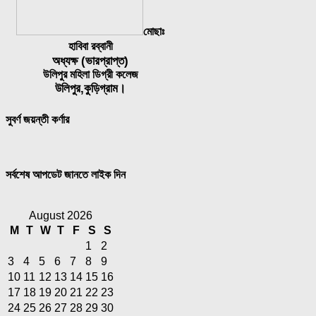
মোছাঃ
হাবিবা রব্বানী
অধ্যক্ষ (ভারপ্রাপ্ত)
উলিপুর মহিলা ডিগ্রী কলেজ
উলিপুর,কুড়িগ্রাম।
সুবর্ণ জয়ন্তী কর্ণার
সর্বশেষ আপডেট জানতে লাইক দিন
August 2026
M
T
W
T
F
S
S
1
2
3
4
5
6
7
8
9
10
11
12
13
14
15
16
17
18
19
20
21
22
23
24
25
26
27
28
29
30