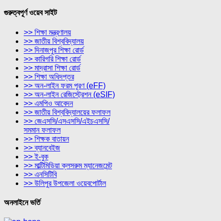
গুরুত্বপূর্ণ ওয়েব সাইট
>> শিক্ষা মন্ত্রণালয়
>> জাতীয় বিশ্ববিদ্যালয়
>> দিনাজপুর শিক্ষা রোর্ড
>> কারিগরি শিক্ষা রোর্ড
>> মাদ্রাসা শিক্ষা রোর্ড
>> শিক্ষা অধিদপ্তর
>> অন-লাইন ফরম পূরণ (eFF)
>> অন-লাইন রেজিস্ট্রেশন (eSIF)
>> এমপিও আবেদন
>> জাতীয় বিশ্ববিদ্যালয়ের ফলাফল
>> জেএসসি/এসএসসি/এইচএসসি/
সমমান ফলাফল
>> শিক্ষক বাতায়ন
>> ব্যানবেইজ
>> ই-বুক
>> মাল্টিমিডিয়া ক্লসরুম ম্যানেজমেন্ট
>> এনসিটিবি
>> উলিপুর উপজেলা ওয়েবপোর্টাল
অনলাইনে ভর্তি