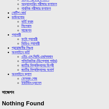
অভ্যান্তরিন পরীক্ষার ফলাফল
পাবলিক পরীক্ষার ফলাফল
নোটিশ বোর্ড
ডাউনলোড
ভর্তি ফরম
সিলেবাস
সাজেশন
গ্যালারী
ফটো গ্যালারী
ভিডিও গ্যালারী
প্রয়োজনীয় লিঙ্ক
অনলাইনে ভর্তি
এইচ,এস,সি/বি,এম/সমমান
পলিটেকনিক (ডিপ্লোমা পর্যায়)
জাতীয় বিশ্ববিদ্যালয় ডিগ্রী
জাতীয় বিশ্ববিদ্যালয় অনার্স
অনলাইনে ক্লাশ
ফেসবুক পেজ
ইউটিউব চ্যানেল
সাজেশন
Nothing Found