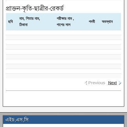
প্রাক্তন-কৃতি-ছাত্রীর-রেকর্ড
নাম, পিতার নাম,
পরীক্ষার নাম ,
ছবি
পদবী
অবস্থান
ঠিকানা
পাশের সাল
Previous
Next
এইচ,এস,সি