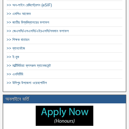
>> অন-লাইন রেজিস্ট্রেশন (eSIF)
>> এমপিও আবেদন
>> জাতীয় বিশ্ববিদ্যালয়ের ফলাফল
>> জেএসসি/এসএসসি/এইচএসসি/সমমান ফলাফল
>> শিক্ষক বাতায়ন
>> ব্যানবেইজ
>> ই-বুক
>> মাল্টিমিডিয়া ক্লসরুম ম্যানেজমেন্ট
>> এনসিটিবি
>> উলিপুর উপজেলা ওয়েবপোর্টাল
অনলাইনে ভর্তি