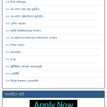
>> শিক্ষা অধিদপ্তর
>> অন-লাইন ফরম পূরণ (eFF)
>> অন-লাইন রেজিস্ট্রেশন (eSIF)
>> এমপিও আবেদন
>> জাতীয় বিশ্ববিদ্যালয়ের ফলাফল
>> জেএসসি/এসএসসি/এইচএসসি/সমমান ফলাফল
>> শিক্ষক বাতায়ন
>> ব্যানবেইজ
>> ই-বুক
>> মাল্টিমিডিয়া ক্লসরুম ম্যানেজমেন্ট
>> এনসিটিবি
>> উলিপুর উপজেলা ওয়েবপোর্টাল
অনলাইনে ভর্তি