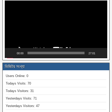
Video
Player
00:00
27:01
ভিজিটর সংখ্যা
Users Online:
0
Todays Visits:
70
Todays Visitors:
31
Yesterdays Visits:
71
Yesterdays Visitors:
47