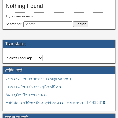
Nothing Found
Try a new keyword.
Search for:
Translate:
নোটিশ বোর্ড
২০১৭-২০১৮ শিক্ষা বর্ষে অনার্স ১ম বর্ষে ছাত্রী ভর্তি চলছে।
২০১৭-২০১৮শিক্ষাবর্ষে একাদশ শ্রেণিতে ভর্তি চলছে।
উচ্চ মাধ্যমিক পরীক্ষার ফলাফল-২০১৬
অনার্স বাংলা ও রাষ্ট্রবিজ্ঞান বিষয়ের ক্লাশ শুরু হয়েছে। জানতে-অধ্যক্ষ-01714333910
২০১৫-১৬ ডিগ্রী ১ম বর্ষের ক্লাশ শুরু হয়েছে ০৩/০২/২০১৬ থেকে। জানতে-01714141436
সর্বশেষ আপডেট