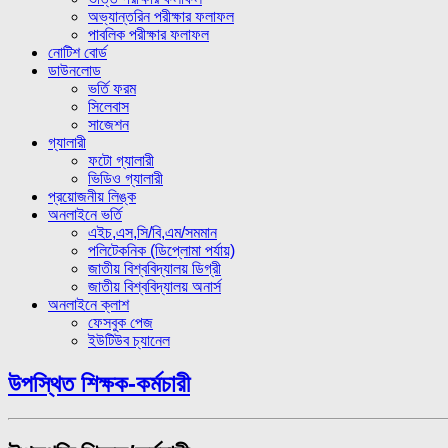
অভ্যান্তরিন পরীক্ষার ফলাফল
পাবলিক পরীক্ষার ফলাফল
নোটিশ বোর্ড
ডাউনলোড
ভর্তি ফরম
সিলেবাস
সাজেশন
গ্যালারী
ফটো গ্যালারী
ভিডিও গ্যালারী
প্রয়োজনীয় লিঙ্ক
অনলাইনে ভর্তি
এইচ,এস,সি/বি,এম/সমমান
পলিটেকনিক (ডিপ্লোমা পর্যায়)
জাতীয় বিশ্ববিদ্যালয় ডিগ্রী
জাতীয় বিশ্ববিদ্যালয় অনার্স
অনলাইনে ক্লাশ
ফেসবুক পেজ
ইউটিউব চ্যানেল
উপস্থিত শিক্ষক-কর্মচারী