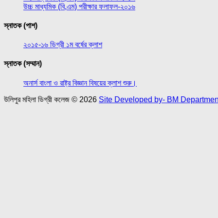
উচ্চ মাধ্যমিক (বি,এম) পরীক্ষার ফলাফল-২০১৬
স্নাতক (পাশ)
২০১৫-১৬ ডিগ্রী ১ম বর্ষের ক্লাশ
স্নাতক (সম্মান)
অনার্স বাংলা ও রাষ্ট্র বিজ্ঞান বিষয়ের ক্লাশ শুরু।
উলিপুর মহিলা ডিগ্রী কলেজ © 2026
Site Developed by- BM Department