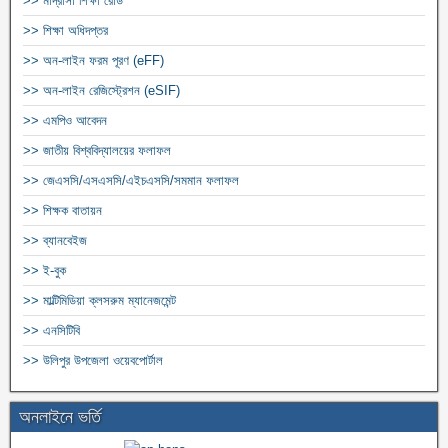
>> মাদ্রাসা শিক্ষা রোর্ড
>> শিক্ষা অধিদপ্তর
>> অন-লাইন ফরম পূরণ (eFF)
>> অন-লাইন রেজিস্ট্রেশন (eSIF)
>> এমপিও আবেদন
>> জাতীয় বিশ্ববিদ্যালয়ের ফলাফল
>> জেএসসি/এসএসসি/এইচএসসি/সমমান ফলাফল
>> শিক্ষক বাতায়ন
>> ব্যানবেইজ
>> ই-বুক
>> মাল্টিমিডিয়া ক্লসরুম ম্যানেজমেন্ট
>> এনসিটিবি
>> উলিপুর উপজেলা ওয়েবপোর্টাল
অনলাইনে ভর্তি