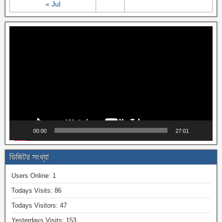
« Jul
Video
Player
00:00
27:01
ভিজিটর সংখ্যা
Users Online:
1
Todays Visits:
86
Todays Visitors:
47
Yesterdays Visits:
153