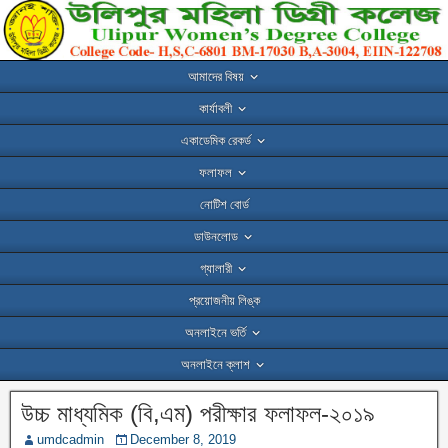
আমাদের বিষয়
কার্যাবলী
একাডেমিক রেকর্ড
ফলাফল
নোটিশ বোর্ড
ডাউনলোড
গ্যালারী
প্রয়োজনীয় লিঙ্ক
অনলাইনে ভর্তি
অনলাইনে ক্লাশ
উচ্চ মাধ্যমিক (বি,এম) পরীক্ষার ফলাফল-২০১৯
umdcadmin
December 8, 2019