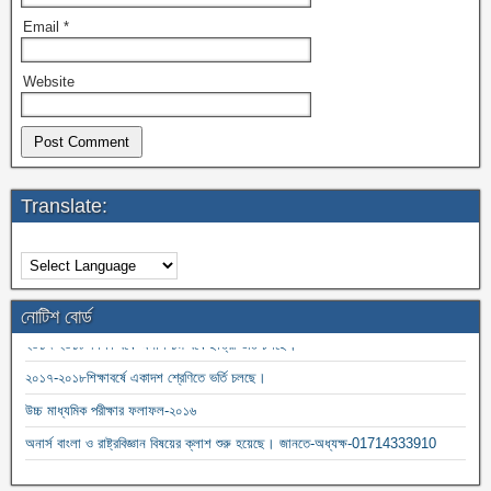
Email
*
Website
Translate:
নোটিশ বোর্ড
২০১৭-২০১৮ শিক্ষা বর্ষে অনার্স ১ম বর্ষে ছাত্রী ভর্তি চলছে।
২০১৭-২০১৮শিক্ষাবর্ষে একাদশ শ্রেণিতে ভর্তি চলছে।
উচ্চ মাধ্যমিক পরীক্ষার ফলাফল-২০১৬
অনার্স বাংলা ও রাষ্ট্রবিজ্ঞান বিষয়ের ক্লাশ শুরু হয়েছে। জানতে-অধ্যক্ষ-01714333910
২০১৫-১৬ ডিগ্রী ১ম বর্ষের ক্লাশ শুরু হয়েছে ০৩/০২/২০১৬ থেকে। জানতে-01714141436