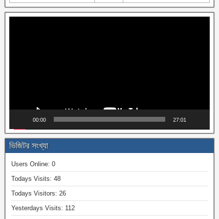
Video
Player
00:00
27:01
ভিজিটর সংখ্যা
Users Online:
0
Todays Visits:
48
Todays Visitors:
26
Yesterdays Visits:
112