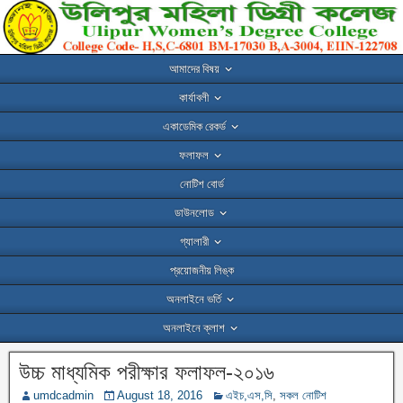
আমাদের বিষয়
কার্যাবলী
একাডেমিক রেকর্ড
ফলাফল
নোটিশ বোর্ড
ডাউনলোড
গ্যালারী
প্রয়োজনীয় লিঙ্ক
অনলাইনে ভর্তি
অনলাইনে ক্লাশ
উচ্চ মাধ্যমিক পরীক্ষার ফলাফল-২০১৬
umdcadmin
August 18, 2016
এইচ,এস,সি
,
সকল নোটিশ