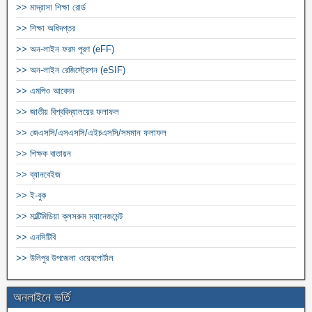
>> মাদ্রাসা শিক্ষা রোর্ড
>> শিক্ষা অধিদপ্তর
>> অন-লাইন ফরম পূরণ (eFF)
>> অন-লাইন রেজিস্ট্রেশন (eSIF)
>> এমপিও আবেদন
>> জাতীয় বিশ্ববিদ্যালয়ের ফলাফল
>> জেএসসি/এসএসসি/এইচএসসি/সমমান ফলাফল
>> শিক্ষক বাতায়ন
>> ব্যানবেইজ
>> ই-বুক
>> মাল্টিমিডিয়া ক্লসরুম ম্যানেজমেন্ট
>> এনসিটিবি
>> উলিপুর উপজেলা ওয়েবপোর্টাল
অনলাইনে ভর্তি