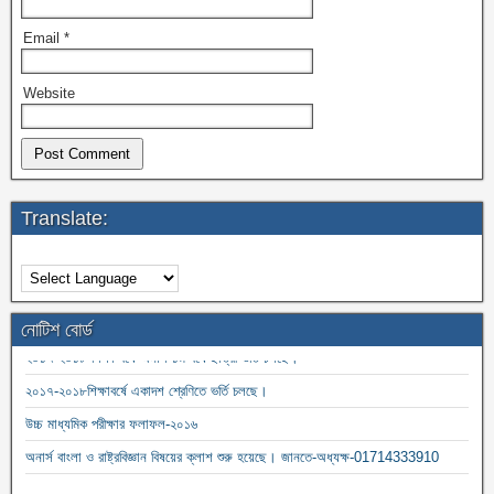
Email
*
Website
Translate:
নোটিশ বোর্ড
২০১৭-২০১৮ শিক্ষা বর্ষে অনার্স ১ম বর্ষে ছাত্রী ভর্তি চলছে।
২০১৭-২০১৮শিক্ষাবর্ষে একাদশ শ্রেণিতে ভর্তি চলছে।
উচ্চ মাধ্যমিক পরীক্ষার ফলাফল-২০১৬
অনার্স বাংলা ও রাষ্ট্রবিজ্ঞান বিষয়ের ক্লাশ শুরু হয়েছে। জানতে-অধ্যক্ষ-01714333910
২০১৫-১৬ ডিগ্রী ১ম বর্ষের ক্লাশ শুরু হয়েছে ০৩/০২/২০১৬ থেকে। জানতে-01714141436