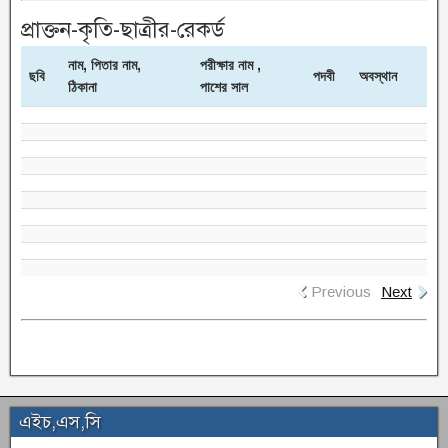
প্রাক্তন-কৃতি-ছাত্রীর-রেকর্ড
নাম, পিতার নাম,
পরীক্ষার নাম ,
ছবি
পদবী
অবস্থান
ঠিকানা
পাশের সাল
Previous
Next
এইচ,এস,সি